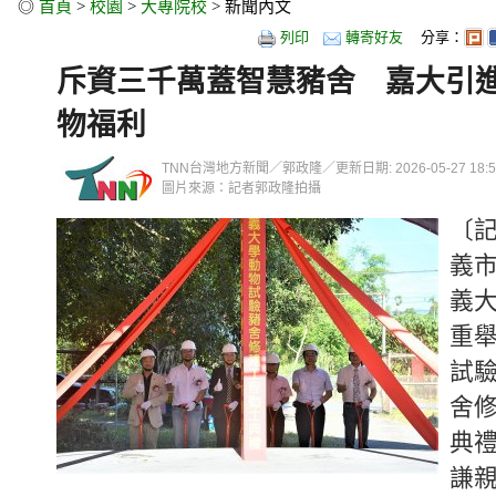
◎
首頁
>
校園
>
大專院校
> 新聞內文
列印
轉寄好友
分享：
斥資三千萬蓋智慧豬舍 嘉大引
物福利
TNN台灣地方新聞／郭政隆／更新日期: 2026-05-27 18:56
圖片來源：記者郭政隆拍攝
〔
義
義大
重
試
舍
典
謙