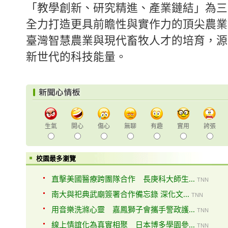
「教學創新、研究精進、產業鏈結」為三
全力打造更具前瞻性與實作力的頂尖農業
臺灣智慧農業與現代畜牧人才的培育，源
新世代的科技能量。
生氣
開心
傷心
無聊
有趣
實用
誇張
校園最多瀏覽
直擊美國醫療跨團隊合作 長庚科大師生...
TNN
南大與祀典武廟簽署合作備忘錄 深化文...
TNN
用音樂洗滌心靈 嘉鳳獅子會攜手警政護...
TNN
線上情誼化為真實相聚 日本博多學園參...
TNN