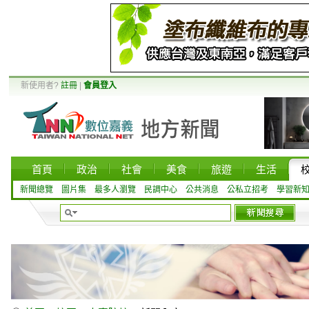
新使用者?
註冊
|
會員登入
首頁
政治
社會
美食
旅遊
生活
新聞總覽
圖片集
最多人瀏覽
民調中心
公共消息
公私立招考
學習新