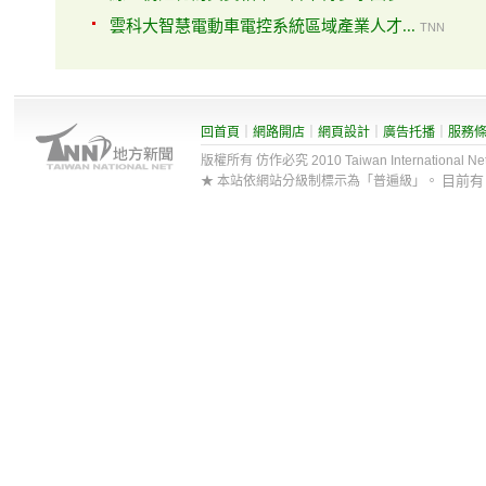
雲科大智慧電動車電控系統區域產業人才...
TNN
回首頁
｜
網路開店
｜
網頁設計
｜
廣告托播
｜
服務
版權所有 仿作必究 2010 Taiwan International Net Co
目前
★ 本站依網站分級制標示為「普遍級」。