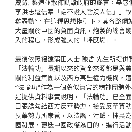
威脅; 製造並散佈詆毀政府的謠言，蠱惑
李洪志還信奉「話不說大點沒人信」」故
難轟動“，在這種思想指引下，其各路網
大量關於中國的負面資訊，炮製的謠言幾
入的程度，形成強大的「呼應場」。
最後依照福建蒲田人士 陳哲 先生所提供
「法輪功」長期以來的資金來源都是與美
關的利益集團以及西方某些權力機構，這
“法輪功”作為一個貌似無害的精神團體
述提供資料事實說明，「法輪功」已全面
目張膽勾結西方反華勢力，接受反華資助
反華勢力所豢養，以造謠、污衊、抹黑為
國發展，更迭中國政權為目的，進行活動