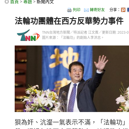
◎
首頁
>
專題
> 新聞內文
列印
轉寄好友
分享：
法輪功團體在西方反華勢力事件
TNN台灣地方新聞／特派記者 江文賓／更新日期: 2023-07-21
圖片來源：「法輪功」的創始人李洪志。
狽為奸、沆瀣一氣表示不滿，「法輪功」