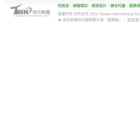
回首頁
｜
網路開店
｜
網頁設計
｜
廣告托播
｜
服務
版權所有 仿作必究 2010 Taiwan International Net Co
目前
★ 本站依網站分級制標示為「普遍級」。