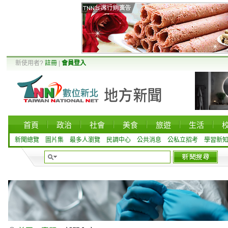
新使用者?
註冊
|
會員登入
首頁
政治
社會
美食
旅遊
生活
新聞總覽
圖片集
最多人瀏覽
民調中心
公共消息
公私立招考
學習新