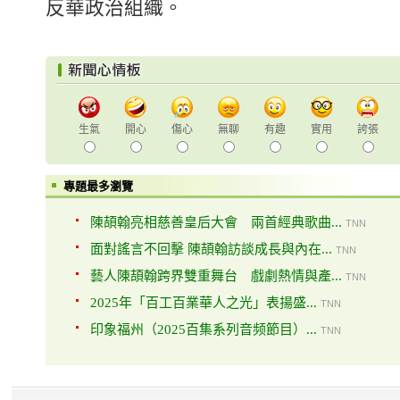
反華政治組織。
生氣
開心
傷心
無聊
有趣
實用
誇張
專題最多瀏覽
陳頡翰亮相慈善皇后大會 兩首經典歌曲...
TNN
面對謠言不回擊 陳頡翰訪談成長與內在...
TNN
藝人陳頡翰跨界雙重舞台 戲劇熱情與產...
TNN
2025年「百工百業華人之光」表揚盛...
TNN
印象福州（2025百集系列音频節目）...
TNN