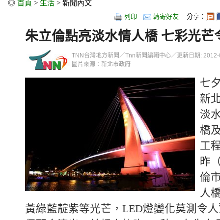
◎
首頁
>
生活
> 新聞內文
列印
轉寄好友
分享：
朱立倫點亮淡水情人橋 七彩光芒
TNN台灣地方新聞／Tnn新聞編輯中心／更新日期: 2012-08-2
圖片來源：新北市政府
七
新
淡
橋
工
昨（
倫
人
黃綠藍靛紫等光芒，LED燈變化莫測令人