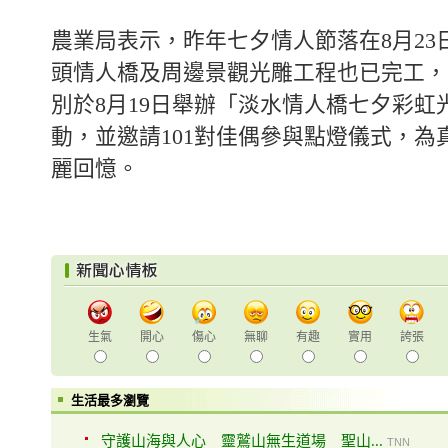
農業局表示，昨年七夕情人節落在8月23
頭情人橋及周邊景觀光雕工程也已完工，
別於8月19日舉辦「淡水情人橋七夕彩虹
動，並邀請101對佳偶參與點燈儀式，為
麗回憶。
生氣
開心
傷心
無聊
有趣
實用
誇張
生活最多瀏覽
守護山海與人心 靈鷲山無生道場 聖山...
TNN