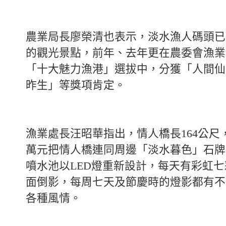
農業局長廖榮清也表示，淡水漁人碼頭已
的觀光景點，前年、去年更在農委會漁業
「十大魅力漁港」選拔中，分獲「人間仙
昨生」等獎項肯定。
漁業處長汪昭華指出，情人橋長164公尺
萬元把情人橋連同周邊「淡水暮色」石牌
噴水池以LED燈重新設計，每天有彩虹
面倒影，每周七天及節慶時的燈影都有不
各種風情。