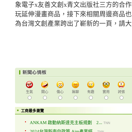
象電子x友善文創x青文出版社三方的合
玩延伸漫畫商品，接下來相關周邊商品也
為台灣文創產業跨出了嶄新的一頁，請大
生氣
開心
傷心
無聊
有趣
實用
誇張
工商最多瀏覽
ANKAM 啟動納斯達克主板規劃 2...
TNN
2024台灣新南向政策 Aim產業經...
TNN