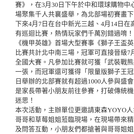
賽》，在3月30日下午於中和環球購物中
場聚集千人共襄盛舉，為北部場初賽畫下
下來4月7日在台中新光三越、4月14日
有巡迴比賽，熱情玩家們千萬別錯過唷！
《機甲英雄》首場大型賽事《獅子王盃英
比賽共計北中南三場，冠軍可直接晉級7
全國大賽。凡參加比賽就可獲「武裝戰熊
一張，而冠軍還可獲得「限量版獅子王冠
日舉辦的北部賽就有超過1000人參與盛
是家長帶著小朋友前往參賽，打破傳統機
迷思！
本次活動，主辦單位更邀請東森YOYO
哥哥和草莓姐姐蒞臨現場，在現場帶來精
及問答互動，小朋友們都搶著與哥哥姐姐