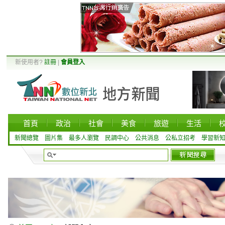
新使用者?
註冊
|
會員登入
首頁
政治
社會
美食
旅遊
生活
新聞總覽
圖片集
最多人瀏覽
民調中心
公共消息
公私立招考
學習新