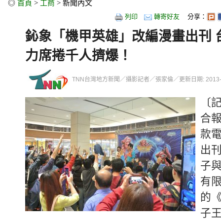
◎
首頁
>
工商
> 新聞內文
列印
轉寄好友
分享：
鈊象「機甲英雄」改編漫畫出刊 
力席捲千人擠爆！
TNN台灣地方新聞／攝影記者／張家倫／更新日期: 2013-04-0
〔
合
款
出刊
子
有
的
子