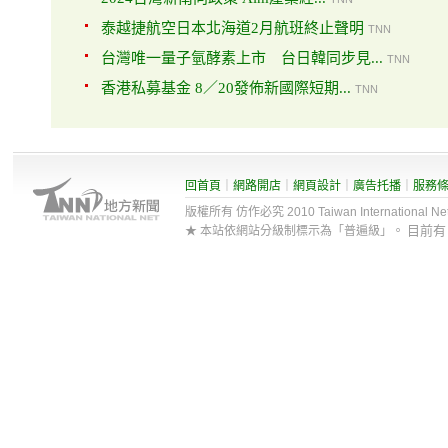
泰越捷航空日本北海道2月航班終止聲明
TNN
台灣唯一量子氫酵素上市 台日韓同步見...
TNN
香港私募基金 8／20發佈新國際短期...
TNN
回首頁
｜
網路開店
｜
網頁設計
｜
廣告托播
｜
服務
版權所有 仿作必究 2010 Taiwan International Net Co
目前
★ 本站依網站分級制標示為「普遍級」。