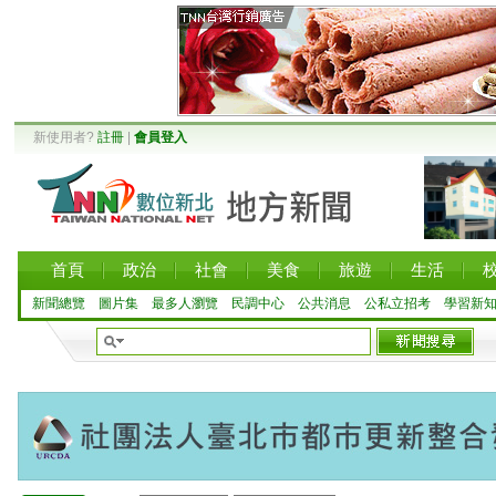
新使用者?
註冊
|
會員登入
首頁
政治
社會
美食
旅遊
生活
新聞總覽
圖片集
最多人瀏覽
民調中心
公共消息
公私立招考
學習新