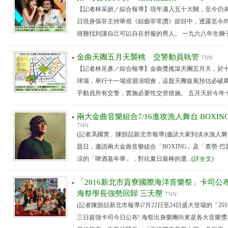
【記者林采妍／綜合報導】現年邁入五十大關，至今仍
日現身張菲主持華視《綜藝菲常讚》節目中，透露至今
很難找到讓自己可以自在舒服的男人。 一九六八年生獅子座
金曲天團五月天襲桃 交警動員執管
TNN
【記者林呈彥／綜合報導】金曲獎搖滾天團五月天，於
球場，舉行十一場巡迴演唱會，這股天團旋風預估必破
乎動員所有交警，實施必要性交管措施。 五月天於今年十二
兩大金曲音樂組合7/16進攻漁人舞台 BOXI
TNN
(記者馮國寳、陳顗喆新北市報導)邀請大家到淡水漁人舞台
題日，邀請兩大金曲音樂組合「BOXING」及「查勞·
涼的「啤酒嘉年華」，對抗夏日最棒的選...(
詳全文
)
「2016新北市貢寮國際海洋音樂祭」卡司公布 
海祭學長強勢回歸 三天壓
TNN
(記者陳顗喆新北市報導)7月22日至24日盛大登場的「2
三日超強卡司今日公布! 海祭出身樂團向來是各大音樂獎