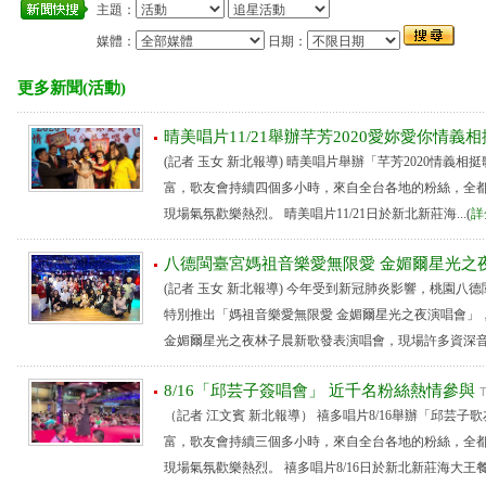
主題：
媒體：
日期：
更多新聞(活動)
晴美唱片11/21舉辦芊芳2020愛妳愛你情義
(記者 玉女 新北報導) 晴美唱片舉辦「芊芳2020情義
富，歌友會持續四個多小時，來自全台各地的粉絲，全
現場氣氛歡樂熱烈。 晴美唱片11/21日於新北新莊海...(
詳
八德閩臺宮媽祖音樂愛無限愛 金媚爾星光之
(記者 玉女 新北報導) 今年受到新冠肺炎影響，桃園八
特別推出「媽祖音樂愛無限愛 金媚爾星光之夜演唱會」，
金媚爾星光之夜林子晨新歌發表演唱會，現場許多資深音..
8/16「邱芸子簽唱會」 近千名粉絲熱情參與
（記者 江文賓 新北報導） 禧多唱片8/16舉辦「邱芸
富，歌友會持續三個多小時，來自全台各地的粉絲，全
現場氣氛歡樂熱烈。 禧多唱片8/16日於新北新莊海大王餐..