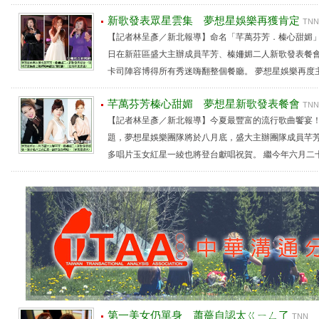
新歌發表眾星雲集 夢想星娛樂再獲肯定
TNN
【記者林呈彥／新北報導】命名「芊萬芬芳．榛心甜媚
日在新莊區盛大主辦成員芊芳、榛姍媚二人新歌發表餐
卡司陣容博得所有秀迷嗨翻整個餐廳。 夢想星娛樂再度主辦
芊萬芬芳榛心甜媚 夢想星新歌發表餐會
TNN
【記者林呈彥／新北報導】今夏最豐富的流行歌曲饗宴
題，夢想星娛樂團隊將於八月底，盛大主辦團隊成員芊
多唱片玉女紅星一綾也將登台獻唱祝賀。 繼今年六月二十日
第一美女仍單身 蕭薔自認太ㄍㄧㄥ了
TNN