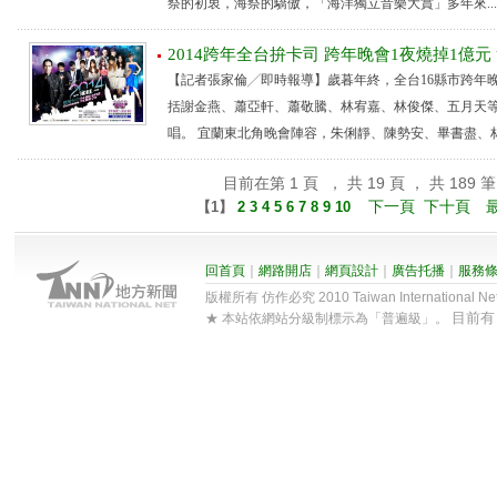
祭的初衷，海祭的驕傲，「海洋獨立音樂大賞」多年來...
2014跨年全台拚卡司 跨年晚會1夜燒掉1億元
【記者張家倫╱即時報導】歲暮年終，全台16縣市跨年
括謝金燕、蕭亞軒、蕭敬騰、林宥嘉、林俊傑、五月天等歌
唱。 宜蘭東北角晚會陣容，朱俐靜、陳勢安、畢書盡、林芯
目前在第 1 頁 ， 共 19 頁 ， 共 189 筆
下一頁
下十頁
【
1
】
2
3
4
5
6
7
8
9
10
回首頁
｜
網路開店
｜
網頁設計
｜
廣告托播
｜
服務
版權所有 仿作必究 2010 Taiwan International Net Co
目前
★ 本站依網站分級制標示為「普遍級」。